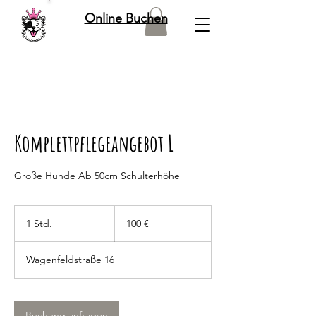
Online Buchen
Komplettpflegeangebot L
Große Hunde Ab 50cm Schulterhöhe
100
Euro
1 Std.
1
100 €
S
t
Wagenfeldstraße 16
d
Buchung anfragen